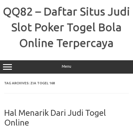
Skip
to
QQ82 – Daftar Situs Judi
content
Slot Poker Togel Bola
Online Terpercaya
Menu
TAG ARCHIVES:
ZIA TOGEL 168
Hal Menarik Dari Judi Togel
Online