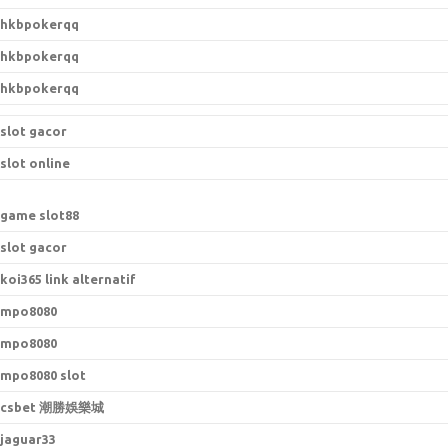
hkbpokerqq
hkbpokerqq
hkbpokerqq
slot gacor
slot online
game slot88
slot gacor
koi365 link alternatif
mpo8080
mpo8080
mpo8080 slot
csbet 潮勝娛樂城
jaguar33