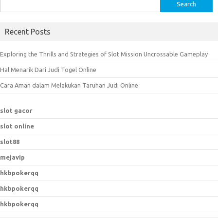
S
e
a
Recent Posts
r
c
Exploring the Thrills and Strategies of Slot Mission Uncrossable Gameplay
h
Hal Menarik Dari Judi Togel Online
f
o
Cara Aman dalam Melakukan Taruhan Judi Online
r
:
slot gacor
slot online
slot88
mejavip
hkbpokerqq
hkbpokerqq
hkbpokerqq