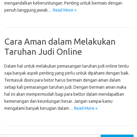
mengandalkan keberuntungan. Penting untuk bermain dengan
penuh tanggung jawab…
Read More »
Cara Aman dalam Melakukan
Taruhan Judi Online
Dalam hal untuk melakukan pemasangan taruhan judi online tentu
saja banyak aspek penting yang perlu untuk dipahami dengan baik.
Termasuk disini para betor harus bermain dengan aman dalam
setiap kali pemasangan taruhan judi. Dengan bermain aman maka
hal ini akan mempermudah bagi para bettor dalam mendapatkan
kemenangan dan keuntungan besar. Jangan sampai kamu
mengalami banyak kerugian dalam…
Read More »