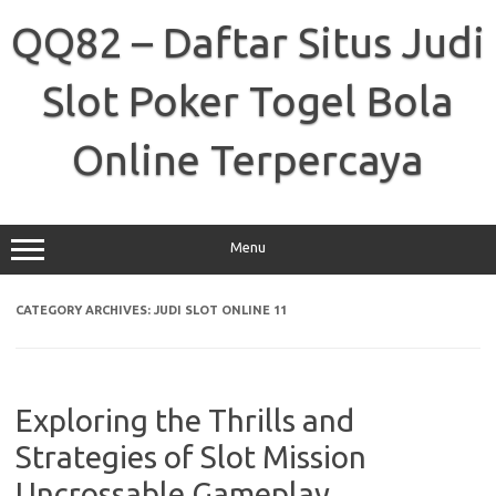
Skip
to
QQ82 – Daftar Situs Judi
content
Slot Poker Togel Bola
Online Terpercaya
Menu
CATEGORY ARCHIVES:
JUDI SLOT ONLINE 11
Exploring the Thrills and
Strategies of Slot Mission
Uncrossable Gameplay