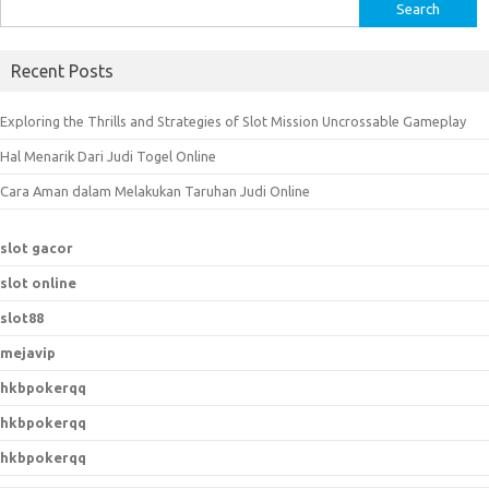
S
e
a
Recent Posts
r
c
Exploring the Thrills and Strategies of Slot Mission Uncrossable Gameplay
h
Hal Menarik Dari Judi Togel Online
f
o
Cara Aman dalam Melakukan Taruhan Judi Online
r
:
slot gacor
slot online
slot88
mejavip
hkbpokerqq
hkbpokerqq
hkbpokerqq