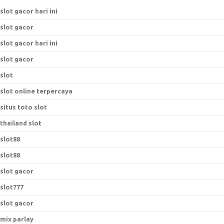
slot gacor hari ini
slot gacor
slot gacor hari ini
slot gacor
slot
slot online terpercaya
situs toto slot
thailand slot
slot88
slot88
slot gacor
slot777
slot gacor
mix parlay