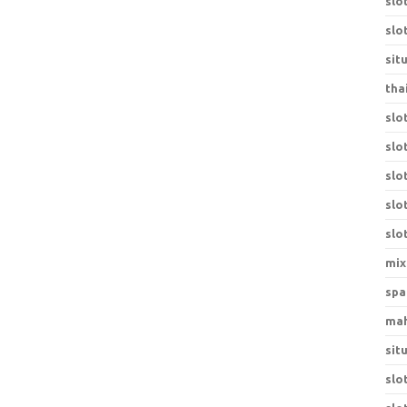
slo
slo
sit
tha
slo
slo
slo
slo
slo
mix
sp
mah
sit
slo