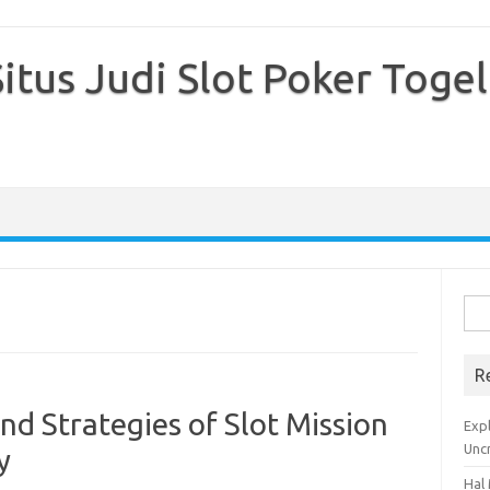
itus Judi Slot Poker Togel
Sea
for:
R
and Strategies of Slot Mission
Expl
Unc
y
Hal 