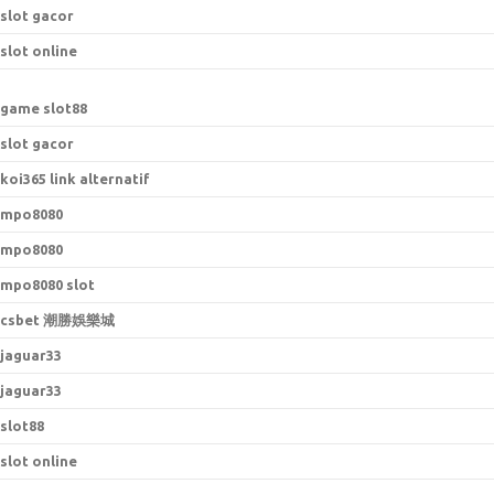
slot gacor
slot online
game slot88
slot gacor
koi365 link alternatif
mpo8080
mpo8080
mpo8080 slot
csbet 潮勝娛樂城
jaguar33
jaguar33
slot88
slot online