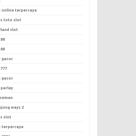
t
t online terpercaya
us toto slot
iland slot
t88
t88
t gacor
t777
t gacor
 parlay
aceman
jong ways 2
us slot
t terpercaya