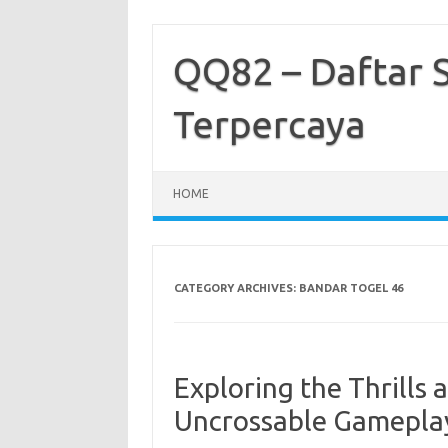
Skip
to
content
QQ82 – Daftar S
Terpercaya
HOME
CATEGORY ARCHIVES:
BANDAR TOGEL 46
Exploring the Thrills 
Uncrossable Gamepla