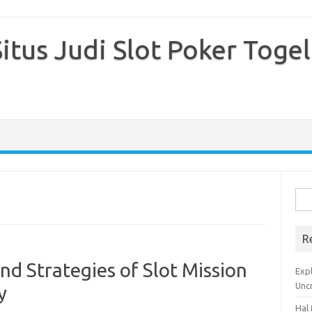
itus Judi Slot Poker Togel
Sea
for:
R
and Strategies of Slot Mission
Expl
Unc
y
Hal 