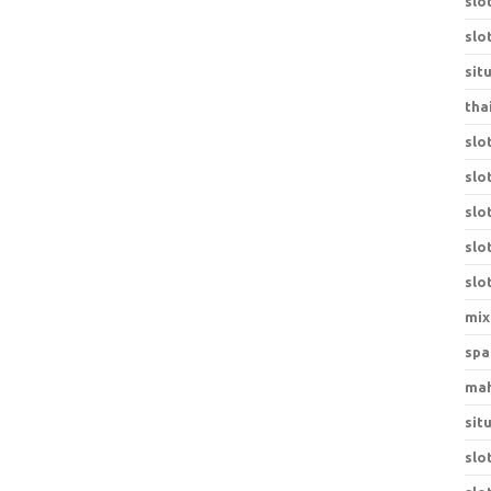
slo
slo
sit
tha
slo
slo
slo
slo
slo
mix
sp
mah
sit
slo