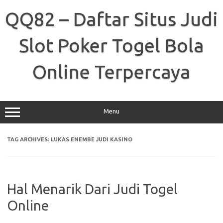
Skip
to
QQ82 – Daftar Situs Judi
content
Slot Poker Togel Bola
Online Terpercaya
Menu
TAG ARCHIVES:
LUKAS ENEMBE JUDI KASINO
Hal Menarik Dari Judi Togel
Online