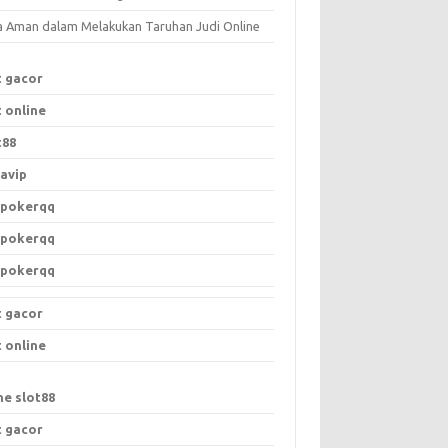
a Aman dalam Melakukan Taruhan Judi Online
t gacor
t online
t88
avip
bpokerqq
bpokerqq
bpokerqq
t gacor
t online
e slot88
t gacor