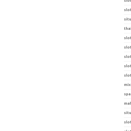
slo
slo
sit
tha
slo
slo
slo
slo
slo
mix
sp
mah
sit
slo