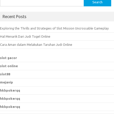
S
e
a
Recent Posts
r
c
Exploring the Thrills and Strategies of Slot Mission Uncrossable Gameplay
h
Hal Menarik Dari Judi Togel Online
f
o
Cara Aman dalam Melakukan Taruhan Judi Online
r
:
slot gacor
slot online
slot88
mejavip
hkbpokerqq
hkbpokerqq
hkbpokerqq