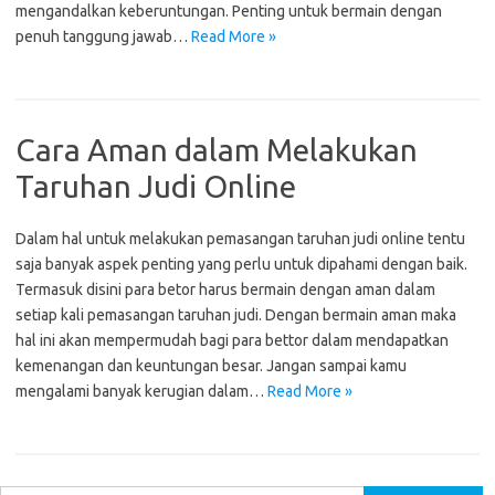
mengandalkan keberuntungan. Penting untuk bermain dengan
penuh tanggung jawab…
Read More »
Cara Aman dalam Melakukan
Taruhan Judi Online
Dalam hal untuk melakukan pemasangan taruhan judi online tentu
saja banyak aspek penting yang perlu untuk dipahami dengan baik.
Termasuk disini para betor harus bermain dengan aman dalam
setiap kali pemasangan taruhan judi. Dengan bermain aman maka
hal ini akan mempermudah bagi para bettor dalam mendapatkan
kemenangan dan keuntungan besar. Jangan sampai kamu
mengalami banyak kerugian dalam…
Read More »