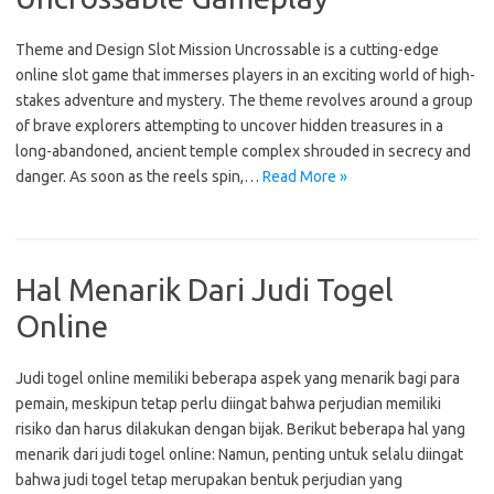
Theme and Design Slot Mission Uncrossable is a cutting-edge
online slot game that immerses players in an exciting world of high-
stakes adventure and mystery. The theme revolves around a group
of brave explorers attempting to uncover hidden treasures in a
long-abandoned, ancient temple complex shrouded in secrecy and
danger. As soon as the reels spin,…
Read More »
Hal Menarik Dari Judi Togel
Online
Judi togel online memiliki beberapa aspek yang menarik bagi para
pemain, meskipun tetap perlu diingat bahwa perjudian memiliki
risiko dan harus dilakukan dengan bijak. Berikut beberapa hal yang
menarik dari judi togel online: Namun, penting untuk selalu diingat
bahwa judi togel tetap merupakan bentuk perjudian yang