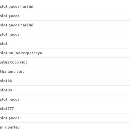
slot gacor hari ini
slot gacor
slot gacor hari ini
slot gacor
slot
slot online terpercaya
situs toto slot
thailand slot
slot88
slot88
slot gacor
slot777
slot gacor
mix parlay