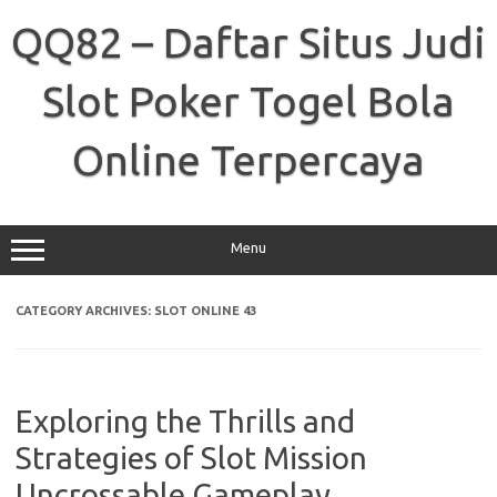
Skip
to
QQ82 – Daftar Situs Judi
content
Slot Poker Togel Bola
Online Terpercaya
Menu
CATEGORY ARCHIVES:
SLOT ONLINE 43
Exploring the Thrills and
Strategies of Slot Mission
Uncrossable Gameplay