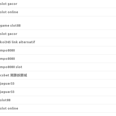
slot gacor
slot online
game slot88
slot gacor
koi365 link alternatif
mpo8080
mpo8080
mpo8080 slot
csbet 潮勝娛樂城
jaguar33
jaguar33
slot88
slot online