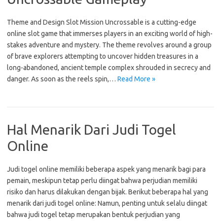
Theme and Design Slot Mission Uncrossable is a cutting-edge
online slot game that immerses players in an exciting world of high-
stakes adventure and mystery. The theme revolves around a group
of brave explorers attempting to uncover hidden treasures in a
long-abandoned, ancient temple complex shrouded in secrecy and
danger. As soon as the reels spin,…
Read More »
Hal Menarik Dari Judi Togel
Online
Judi togel online memiliki beberapa aspek yang menarik bagi para
pemain, meskipun tetap perlu diingat bahwa perjudian memiliki
risiko dan harus dilakukan dengan bijak. Berikut beberapa hal yang
menarik dari judi togel online: Namun, penting untuk selalu diingat
bahwa judi togel tetap merupakan bentuk perjudian yang