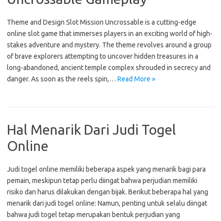
Theme and Design Slot Mission Uncrossable is a cutting-edge
online slot game that immerses players in an exciting world of high-
stakes adventure and mystery. The theme revolves around a group
of brave explorers attempting to uncover hidden treasures in a
long-abandoned, ancient temple complex shrouded in secrecy and
danger. As soon as the reels spin,…
Read More »
Hal Menarik Dari Judi Togel
Online
Judi togel online memiliki beberapa aspek yang menarik bagi para
pemain, meskipun tetap perlu diingat bahwa perjudian memiliki
risiko dan harus dilakukan dengan bijak. Berikut beberapa hal yang
menarik dari judi togel online: Namun, penting untuk selalu diingat
bahwa judi togel tetap merupakan bentuk perjudian yang