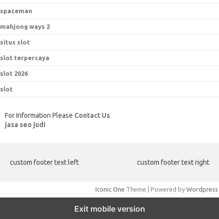
spaceman
mahjong ways 2
situs slot
slot terpercaya
slot 2026
slot
For Information Please
Contact Us
jasa seo judi
custom footer text left
custom footer text right
Iconic One
Theme | Powered by
Wordpress
Exit mobile version