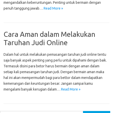
mengandalkan keberuntungan. Penting untuk bermain dengan
penuh tanggung jawab…
Read More »
Cara Aman dalam Melakukan
Taruhan Judi Online
Dalam hal untuk melakukan pemasangan taruhan judi online tentu
saja banyak aspek penting yang perlu untuk dipahami dengan baik.
Termasuk disini para betor harus bermain dengan aman dalam
setiap kali pemasangan taruhan judi. Dengan bermain aman maka
hal ini akan mempermudah bagi para bettor dalam mendapatkan
kemenangan dan keuntungan besar. Jangan sampai kamu
mengalami banyak kerugian dalam…
Read More »