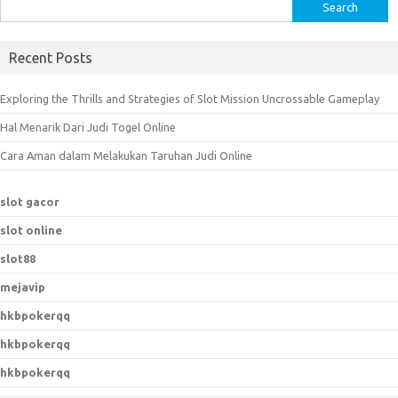
S
e
a
Recent Posts
r
c
Exploring the Thrills and Strategies of Slot Mission Uncrossable Gameplay
h
Hal Menarik Dari Judi Togel Online
f
o
Cara Aman dalam Melakukan Taruhan Judi Online
r
:
slot gacor
slot online
slot88
mejavip
hkbpokerqq
hkbpokerqq
hkbpokerqq