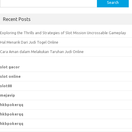
S
e
a
Recent Posts
r
c
Exploring the Thrills and Strategies of Slot Mission Uncrossable Gameplay
h
Hal Menarik Dari Judi Togel Online
f
o
Cara Aman dalam Melakukan Taruhan Judi Online
r
:
slot gacor
slot online
slot88
mejavip
hkbpokerqq
hkbpokerqq
hkbpokerqq