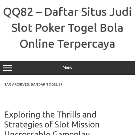
Skip
to
QQ82 – Daftar Situs Judi
content
Slot Poker Togel Bola
Online Terpercaya
Menu
TAG ARCHIVES:
BANDAR TOGEL 79
Exploring the Thrills and
Strategies of Slot Mission
Uncrossable Gameplay