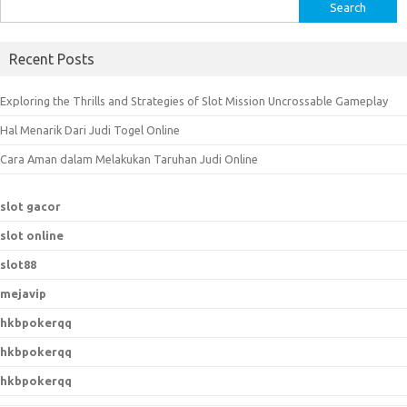
S
e
a
Recent Posts
r
c
Exploring the Thrills and Strategies of Slot Mission Uncrossable Gameplay
h
Hal Menarik Dari Judi Togel Online
f
o
Cara Aman dalam Melakukan Taruhan Judi Online
r
:
slot gacor
slot online
slot88
mejavip
hkbpokerqq
hkbpokerqq
hkbpokerqq