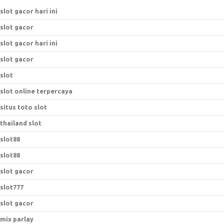
slot gacor hari ini
slot gacor
slot gacor hari ini
slot gacor
slot
slot online terpercaya
situs toto slot
thailand slot
slot88
slot88
slot gacor
slot777
slot gacor
mix parlay