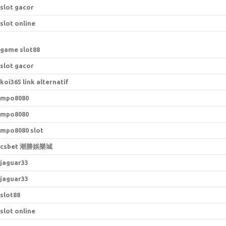
slot gacor
slot online
game slot88
slot gacor
koi365 link alternatif
mpo8080
mpo8080
mpo8080 slot
csbet 潮勝娛樂城
jaguar33
jaguar33
slot88
slot online