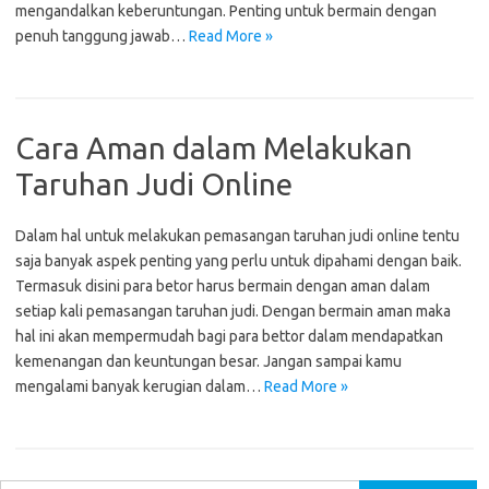
mengandalkan keberuntungan. Penting untuk bermain dengan
penuh tanggung jawab…
Read More »
Cara Aman dalam Melakukan
Taruhan Judi Online
Dalam hal untuk melakukan pemasangan taruhan judi online tentu
saja banyak aspek penting yang perlu untuk dipahami dengan baik.
Termasuk disini para betor harus bermain dengan aman dalam
setiap kali pemasangan taruhan judi. Dengan bermain aman maka
hal ini akan mempermudah bagi para bettor dalam mendapatkan
kemenangan dan keuntungan besar. Jangan sampai kamu
mengalami banyak kerugian dalam…
Read More »