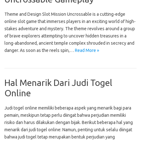
Theme and Design Slot Mission Uncrossable is a cutting-edge
online slot game that immerses players in an exciting world of high-
stakes adventure and mystery. The theme revolves around a group
of brave explorers attempting to uncover hidden treasures in a
long-abandoned, ancient temple complex shrouded in secrecy and
danger. As soon as the reels spin,…
Read More »
Hal Menarik Dari Judi Togel
Online
Judi togel online memiliki beberapa aspek yang menarik bagi para
pemain, meskipun tetap perlu diingat bahwa perjudian memiliki
risiko dan harus dilakukan dengan bijak. Berikut beberapa hal yang
menarik dari judi togel online: Namun, penting untuk selalu diingat
bahwa judi togel tetap merupakan bentuk perjudian yang