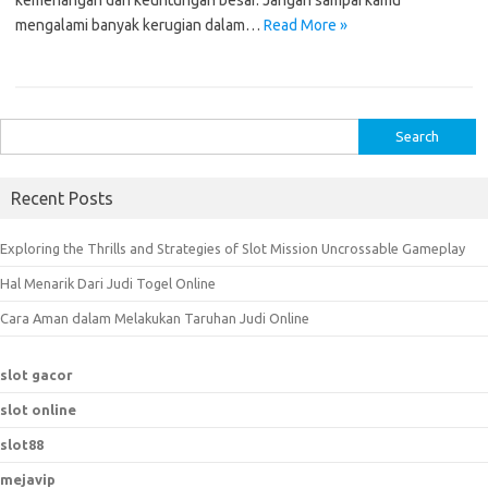
kemenangan dan keuntungan besar. Jangan sampai kamu
mengalami banyak kerugian dalam…
Read More »
S
e
a
Recent Posts
r
c
Exploring the Thrills and Strategies of Slot Mission Uncrossable Gameplay
h
Hal Menarik Dari Judi Togel Online
f
o
Cara Aman dalam Melakukan Taruhan Judi Online
r
:
slot gacor
slot online
slot88
mejavip