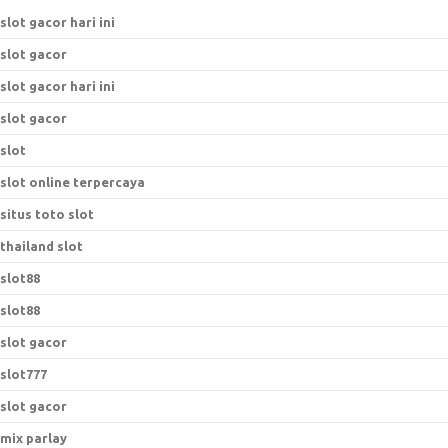
slot gacor hari ini
slot gacor
slot gacor hari ini
slot gacor
slot
slot online terpercaya
situs toto slot
thailand slot
slot88
slot88
slot gacor
slot777
slot gacor
mix parlay