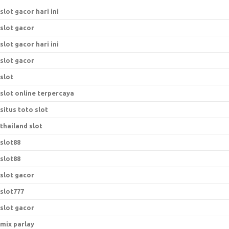
slot gacor hari ini
slot gacor
slot gacor hari ini
slot gacor
slot
slot online terpercaya
situs toto slot
thailand slot
slot88
slot88
slot gacor
slot777
slot gacor
mix parlay