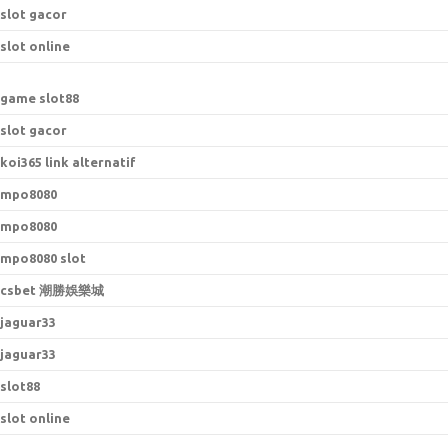
slot gacor
slot online
game slot88
slot gacor
koi365 link alternatif
mpo8080
mpo8080
mpo8080 slot
csbet 潮勝娛樂城
jaguar33
jaguar33
slot88
slot online