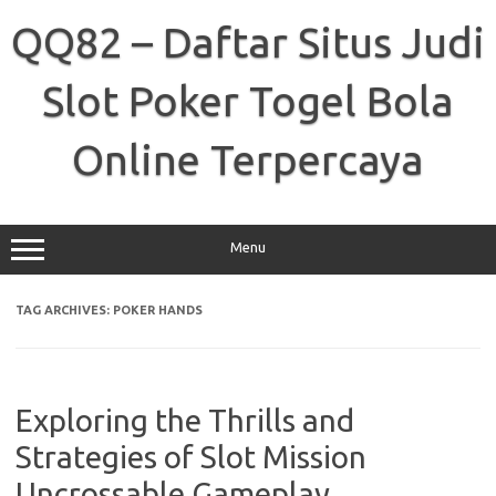
Skip
to
QQ82 – Daftar Situs Judi
content
Slot Poker Togel Bola
Online Terpercaya
Menu
TAG ARCHIVES:
POKER HANDS
Exploring the Thrills and
Strategies of Slot Mission
Uncrossable Gameplay