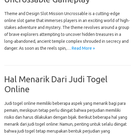
Theme and Design Slot Mission Uncrossable is a cutting-edge
online slot game that immerses players in an exciting world of high-
stakes adventure and mystery. The theme revolves around a group
of brave explorers attempting to uncover hidden treasures in a
long-abandoned, ancient temple complex shrouded in secrecy and
danger. As soon as the reels spin,…
Read More »
Hal Menarik Dari Judi Togel
Online
Judi togel online memiliki beberapa aspek yang menarik bagi para
pemain, meskipun tetap perlu diingat bahwa perjudian memiliki
risiko dan harus dilakukan dengan bijak. Berikut beberapa hal yang
menarik dari judi togel online: Namun, penting untuk selalu diingat
bahwa judi togel tetap merupakan bentuk perjudian yang