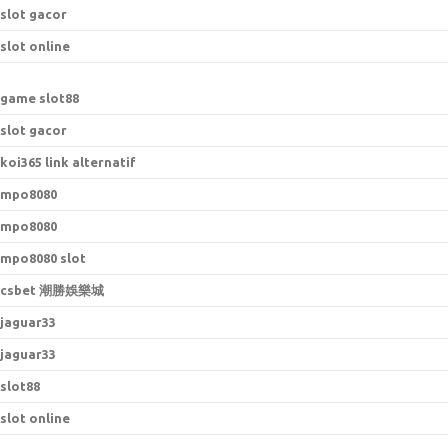
slot gacor
slot online
game slot88
slot gacor
koi365 link alternatif
mpo8080
mpo8080
mpo8080 slot
csbet 潮勝娛樂城
jaguar33
jaguar33
slot88
slot online