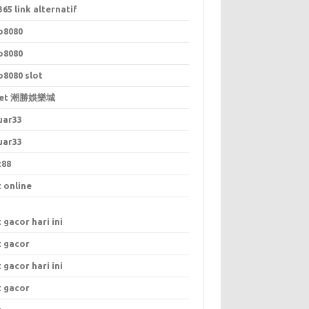
365 link alternatif
o8080
o8080
8080 slot
bet 潮勝娛樂城
uar33
uar33
t88
t online
t gacor hari ini
t gacor
t gacor hari ini
t gacor