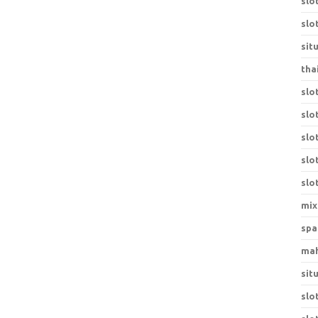
slo
slo
sit
tha
slo
slo
slo
slo
slo
mix
sp
mah
sit
slo