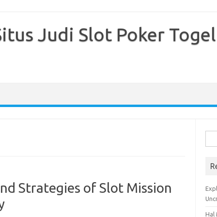
itus Judi Slot Poker Togel
Sea
for:
R
and Strategies of Slot Mission
Expl
Unc
y
Hal 