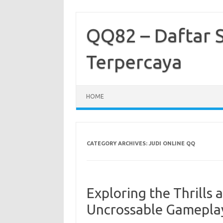
Skip
to
content
QQ82 – Daftar S
Terpercaya
HOME
CATEGORY ARCHIVES:
JUDI ONLINE QQ
Exploring the Thrills 
Uncrossable Gamepla