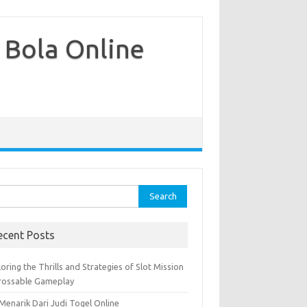
 Bola Online
rch
ecent Posts
oring the Thrills and Strategies of Slot Mission
rossable Gameplay
Menarik Dari Judi Togel Online