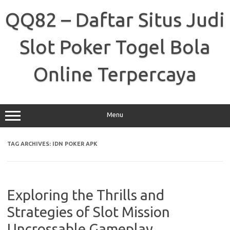
Skip
to
QQ82 – Daftar Situs Judi
content
Slot Poker Togel Bola
Online Terpercaya
Menu
TAG ARCHIVES:
IDN POKER APK
Exploring the Thrills and
Strategies of Slot Mission
Uncrossable Gameplay