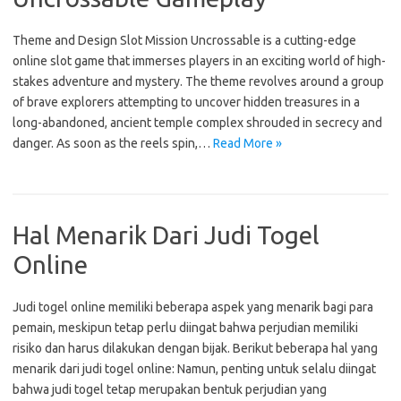
Theme and Design Slot Mission Uncrossable is a cutting-edge
online slot game that immerses players in an exciting world of high-
stakes adventure and mystery. The theme revolves around a group
of brave explorers attempting to uncover hidden treasures in a
long-abandoned, ancient temple complex shrouded in secrecy and
danger. As soon as the reels spin,…
Read More »
Hal Menarik Dari Judi Togel
Online
Judi togel online memiliki beberapa aspek yang menarik bagi para
pemain, meskipun tetap perlu diingat bahwa perjudian memiliki
risiko dan harus dilakukan dengan bijak. Berikut beberapa hal yang
menarik dari judi togel online: Namun, penting untuk selalu diingat
bahwa judi togel tetap merupakan bentuk perjudian yang