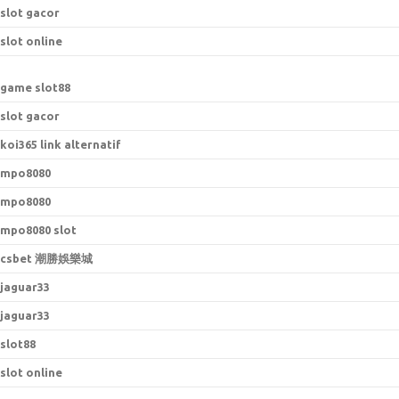
slot gacor
slot online
game slot88
slot gacor
koi365 link alternatif
mpo8080
mpo8080
mpo8080 slot
csbet 潮勝娛樂城
jaguar33
jaguar33
slot88
slot online