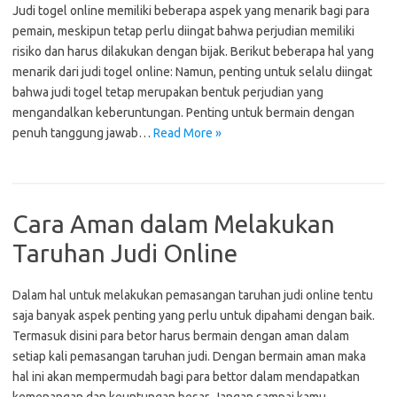
Judi togel online memiliki beberapa aspek yang menarik bagi para
pemain, meskipun tetap perlu diingat bahwa perjudian memiliki
risiko dan harus dilakukan dengan bijak. Berikut beberapa hal yang
menarik dari judi togel online: Namun, penting untuk selalu diingat
bahwa judi togel tetap merupakan bentuk perjudian yang
mengandalkan keberuntungan. Penting untuk bermain dengan
penuh tanggung jawab…
Read More »
Cara Aman dalam Melakukan
Taruhan Judi Online
Dalam hal untuk melakukan pemasangan taruhan judi online tentu
saja banyak aspek penting yang perlu untuk dipahami dengan baik.
Termasuk disini para betor harus bermain dengan aman dalam
setiap kali pemasangan taruhan judi. Dengan bermain aman maka
hal ini akan mempermudah bagi para bettor dalam mendapatkan