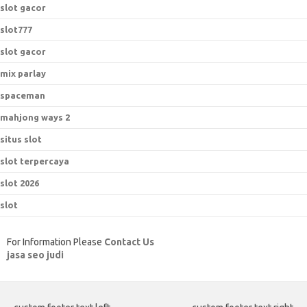
slot gacor
slot777
slot gacor
mix parlay
spaceman
mahjong ways 2
situs slot
slot terpercaya
slot 2026
slot
For Information Please
Contact Us
jasa seo judi