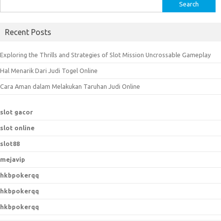
S
e
a
Recent Posts
r
c
Exploring the Thrills and Strategies of Slot Mission Uncrossable Gameplay
h
Hal Menarik Dari Judi Togel Online
f
o
Cara Aman dalam Melakukan Taruhan Judi Online
r
:
slot gacor
slot online
slot88
mejavip
hkbpokerqq
hkbpokerqq
hkbpokerqq