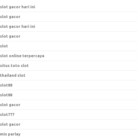
slot gacor hari ini
slot gacor
slot gacor hari ini
slot gacor
slot
slot online terpercaya
situs toto slot
thailand slot
slot88
slot88
slot gacor
slot777
slot gacor
mix parlay