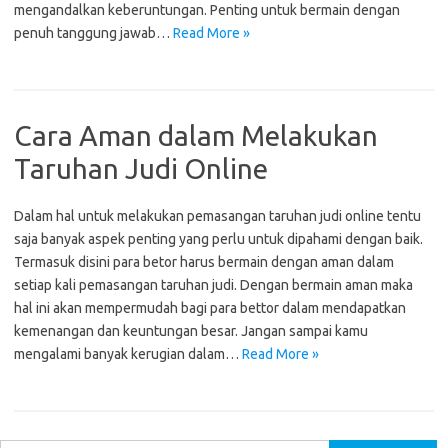
mengandalkan keberuntungan. Penting untuk bermain dengan
penuh tanggung jawab…
Read More »
Cara Aman dalam Melakukan
Taruhan Judi Online
Dalam hal untuk melakukan pemasangan taruhan judi online tentu
saja banyak aspek penting yang perlu untuk dipahami dengan baik.
Termasuk disini para betor harus bermain dengan aman dalam
setiap kali pemasangan taruhan judi. Dengan bermain aman maka
hal ini akan mempermudah bagi para bettor dalam mendapatkan
kemenangan dan keuntungan besar. Jangan sampai kamu
mengalami banyak kerugian dalam…
Read More »