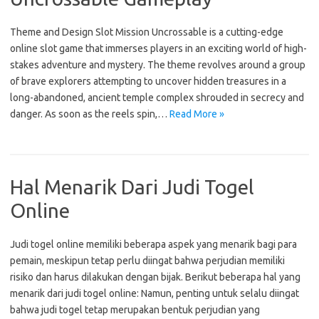
Theme and Design Slot Mission Uncrossable is a cutting-edge
online slot game that immerses players in an exciting world of high-
stakes adventure and mystery. The theme revolves around a group
of brave explorers attempting to uncover hidden treasures in a
long-abandoned, ancient temple complex shrouded in secrecy and
danger. As soon as the reels spin,…
Read More »
Hal Menarik Dari Judi Togel
Online
Judi togel online memiliki beberapa aspek yang menarik bagi para
pemain, meskipun tetap perlu diingat bahwa perjudian memiliki
risiko dan harus dilakukan dengan bijak. Berikut beberapa hal yang
menarik dari judi togel online: Namun, penting untuk selalu diingat
bahwa judi togel tetap merupakan bentuk perjudian yang