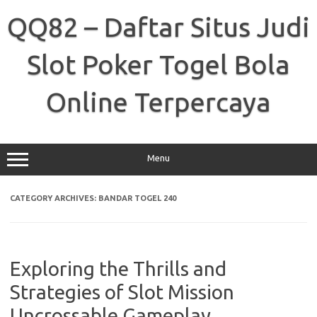
Skip
to
QQ82 – Daftar Situs Judi
content
Slot Poker Togel Bola
Online Terpercaya
Menu
CATEGORY ARCHIVES:
BANDAR TOGEL 240
Exploring the Thrills and
Strategies of Slot Mission
Uncrossable Gameplay