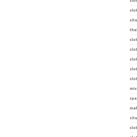
slo
slo
sit
tha
slo
slo
slo
slo
slo
mix
sp
mah
sit
slo