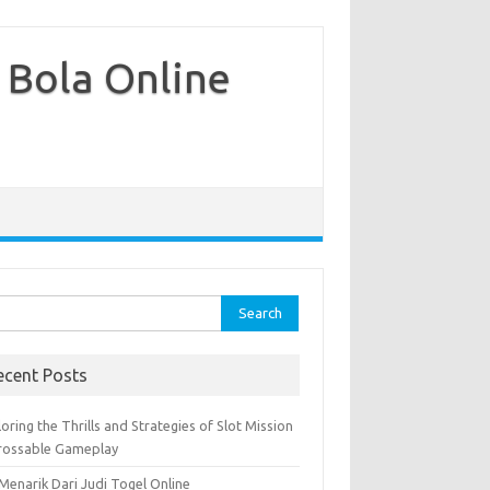
 Bola Online
rch
ecent Posts
oring the Thrills and Strategies of Slot Mission
rossable Gameplay
Menarik Dari Judi Togel Online