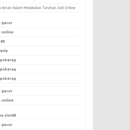
a Aman dalam Melakukan Taruhan Judi Online
t gacor
t online
t88
avip
bpokerqq
bpokerqq
bpokerqq
t gacor
t online
e slot88
t gacor