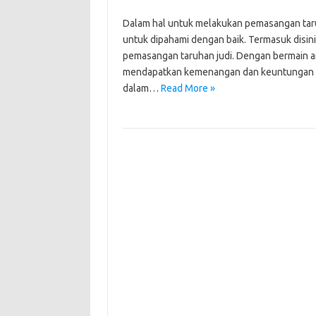
Dalam hal untuk melakukan pemasangan taruh
untuk dipahami dengan baik. Termasuk disini
pemasangan taruhan judi. Dengan bermain a
mendapatkan kemenangan dan keuntungan b
dalam…
Read More »