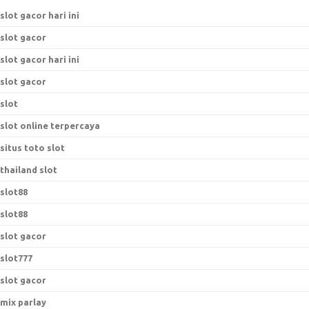
slot gacor hari ini
slot gacor
slot gacor hari ini
slot gacor
slot
slot online terpercaya
situs toto slot
thailand slot
slot88
slot88
slot gacor
slot777
slot gacor
mix parlay