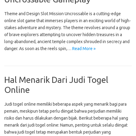
Theme and Design Slot Mission Uncrossable is a cutting-edge
online slot game that immerses players in an exciting world of high-
stakes adventure and mystery. The theme revolves around a group
of brave explorers attempting to uncover hidden treasures in a
long-abandoned, ancient temple complex shrouded in secrecy and
danger. As soon as the reels spin,…
Read More »
Hal Menarik Dari Judi Togel
Online
Judi togel online memiliki beberapa aspek yang menarik bagi para
pemain, meskipun tetap perlu diingat bahwa perjudian memiliki
risiko dan harus dilakukan dengan bijak. Berikut beberapa hal yang
menarik dari judi togel online: Namun, penting untuk selalu diingat
bahwa judi togel tetap merupakan bentuk perjudian yang