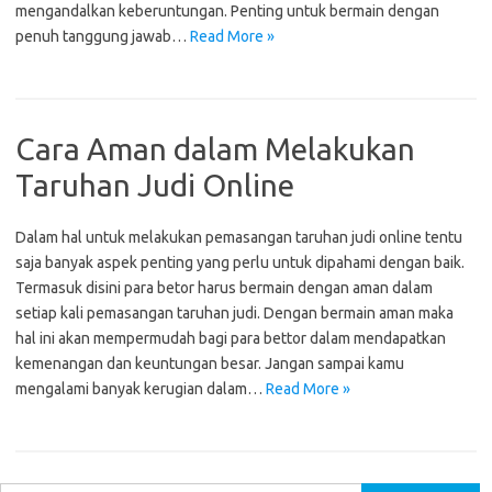
mengandalkan keberuntungan. Penting untuk bermain dengan
penuh tanggung jawab…
Read More »
Cara Aman dalam Melakukan
Taruhan Judi Online
Dalam hal untuk melakukan pemasangan taruhan judi online tentu
saja banyak aspek penting yang perlu untuk dipahami dengan baik.
Termasuk disini para betor harus bermain dengan aman dalam
setiap kali pemasangan taruhan judi. Dengan bermain aman maka
hal ini akan mempermudah bagi para bettor dalam mendapatkan
kemenangan dan keuntungan besar. Jangan sampai kamu
mengalami banyak kerugian dalam…
Read More »