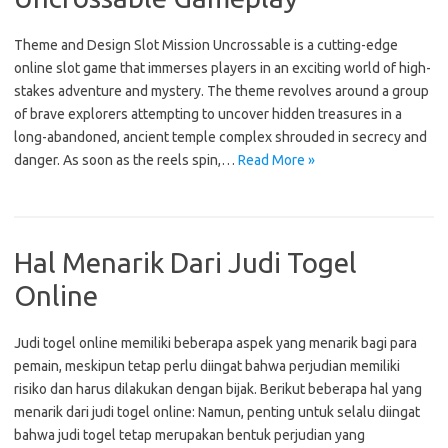
Theme and Design Slot Mission Uncrossable is a cutting-edge
online slot game that immerses players in an exciting world of high-
stakes adventure and mystery. The theme revolves around a group
of brave explorers attempting to uncover hidden treasures in a
long-abandoned, ancient temple complex shrouded in secrecy and
danger. As soon as the reels spin,…
Read More »
Hal Menarik Dari Judi Togel
Online
Judi togel online memiliki beberapa aspek yang menarik bagi para
pemain, meskipun tetap perlu diingat bahwa perjudian memiliki
risiko dan harus dilakukan dengan bijak. Berikut beberapa hal yang
menarik dari judi togel online: Namun, penting untuk selalu diingat
bahwa judi togel tetap merupakan bentuk perjudian yang