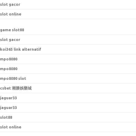
slot gacor
slot online
game slot88
slot gacor
koi365 link alternatif
mpo8080
mpo8080
mpo8080 slot
csbet 潮勝娛樂城
jaguar33
jaguar33
slot88
slot online