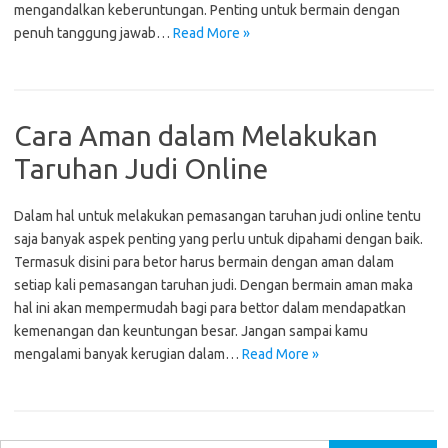
mengandalkan keberuntungan. Penting untuk bermain dengan
penuh tanggung jawab…
Read More »
Cara Aman dalam Melakukan
Taruhan Judi Online
Dalam hal untuk melakukan pemasangan taruhan judi online tentu
saja banyak aspek penting yang perlu untuk dipahami dengan baik.
Termasuk disini para betor harus bermain dengan aman dalam
setiap kali pemasangan taruhan judi. Dengan bermain aman maka
hal ini akan mempermudah bagi para bettor dalam mendapatkan
kemenangan dan keuntungan besar. Jangan sampai kamu
mengalami banyak kerugian dalam…
Read More »