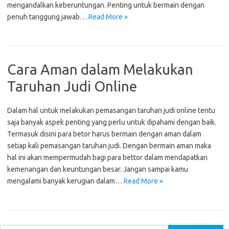
mengandalkan keberuntungan. Penting untuk bermain dengan
penuh tanggung jawab…
Read More »
Cara Aman dalam Melakukan
Taruhan Judi Online
Dalam hal untuk melakukan pemasangan taruhan judi online tentu
saja banyak aspek penting yang perlu untuk dipahami dengan baik.
Termasuk disini para betor harus bermain dengan aman dalam
setiap kali pemasangan taruhan judi. Dengan bermain aman maka
hal ini akan mempermudah bagi para bettor dalam mendapatkan
kemenangan dan keuntungan besar. Jangan sampai kamu
mengalami banyak kerugian dalam…
Read More »