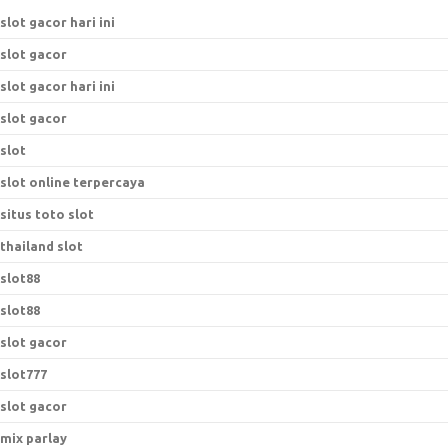
slot gacor hari ini
slot gacor
slot gacor hari ini
slot gacor
slot
slot online terpercaya
situs toto slot
thailand slot
slot88
slot88
slot gacor
slot777
slot gacor
mix parlay