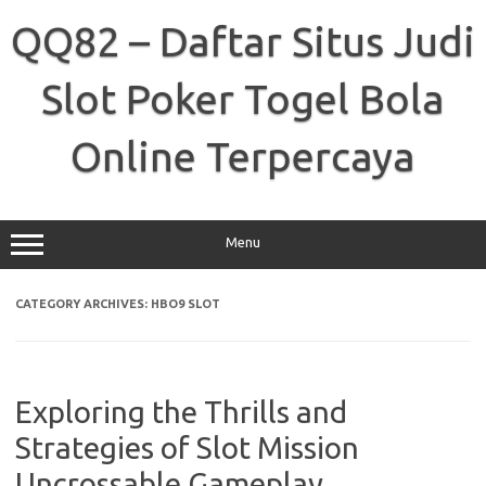
Skip
to
QQ82 – Daftar Situs Judi
content
Slot Poker Togel Bola
Online Terpercaya
Menu
CATEGORY ARCHIVES:
HBO9 SLOT
Exploring the Thrills and
Strategies of Slot Mission
Uncrossable Gameplay