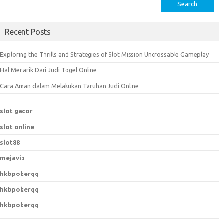
S
e
a
Recent Posts
r
c
Exploring the Thrills and Strategies of Slot Mission Uncrossable Gameplay
h
Hal Menarik Dari Judi Togel Online
f
o
Cara Aman dalam Melakukan Taruhan Judi Online
r
:
slot gacor
slot online
slot88
mejavip
hkbpokerqq
hkbpokerqq
hkbpokerqq