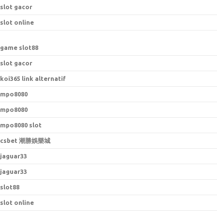
slot gacor
slot online
game slot88
slot gacor
koi365 link alternatif
mpo8080
mpo8080
mpo8080 slot
csbet 潮勝娛樂城
jaguar33
jaguar33
slot88
slot online