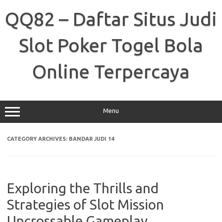
Skip
to
QQ82 – Daftar Situs Judi
content
Slot Poker Togel Bola
Online Terpercaya
Menu
CATEGORY ARCHIVES:
BANDAR JUDI 14
Exploring the Thrills and
Strategies of Slot Mission
Uncrossable Gameplay