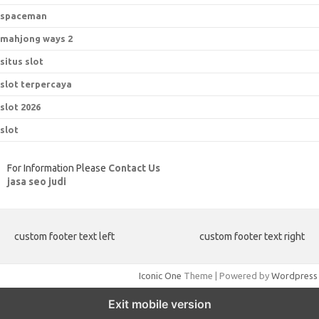
spaceman
mahjong ways 2
situs slot
slot terpercaya
slot 2026
slot
For Information Please
Contact Us
jasa seo judi
custom footer text left
custom footer text right
Iconic One
Theme | Powered by
Wordpress
Exit mobile version