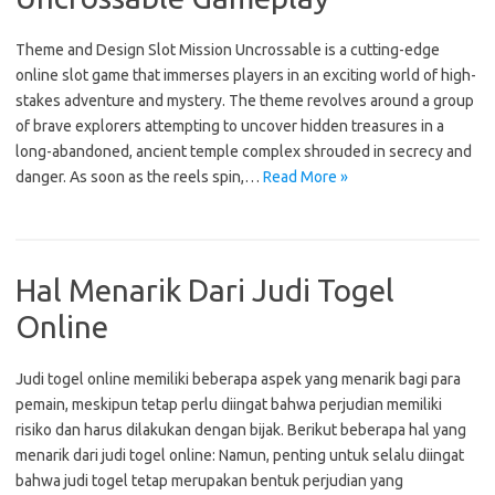
Theme and Design Slot Mission Uncrossable is a cutting-edge
online slot game that immerses players in an exciting world of high-
stakes adventure and mystery. The theme revolves around a group
of brave explorers attempting to uncover hidden treasures in a
long-abandoned, ancient temple complex shrouded in secrecy and
danger. As soon as the reels spin,…
Read More »
Hal Menarik Dari Judi Togel
Online
Judi togel online memiliki beberapa aspek yang menarik bagi para
pemain, meskipun tetap perlu diingat bahwa perjudian memiliki
risiko dan harus dilakukan dengan bijak. Berikut beberapa hal yang
menarik dari judi togel online: Namun, penting untuk selalu diingat
bahwa judi togel tetap merupakan bentuk perjudian yang