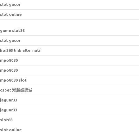
slot gacor
slot online
game slot88
slot gacor
koi365 link alternatif
mpo8080
mpo8080
mpo8080 slot
csbet 潮勝娛樂城
jaguar33
jaguar33
slot88
slot online