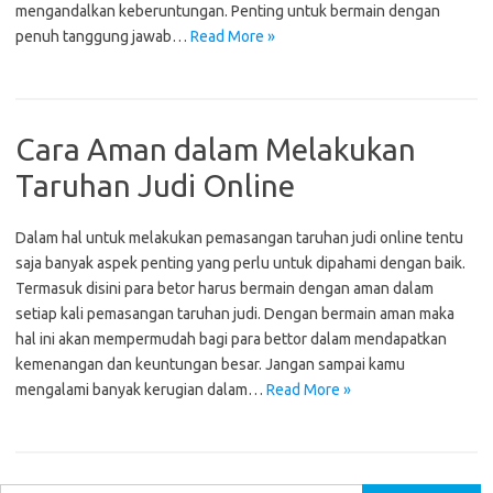
mengandalkan keberuntungan. Penting untuk bermain dengan
penuh tanggung jawab…
Read More »
Cara Aman dalam Melakukan
Taruhan Judi Online
Dalam hal untuk melakukan pemasangan taruhan judi online tentu
saja banyak aspek penting yang perlu untuk dipahami dengan baik.
Termasuk disini para betor harus bermain dengan aman dalam
setiap kali pemasangan taruhan judi. Dengan bermain aman maka
hal ini akan mempermudah bagi para bettor dalam mendapatkan
kemenangan dan keuntungan besar. Jangan sampai kamu
mengalami banyak kerugian dalam…
Read More »