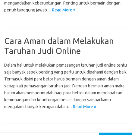
mengandalkan keberuntungan. Penting untuk bermain dengan
penuh tanggung jawab…
Read More »
Cara Aman dalam Melakukan
Taruhan Judi Online
Dalam hal untuk melakukan pemasangan taruhan judi online tentu
saja banyak aspek penting yang perlu untuk dipahami dengan baik.
Termasuk disini para betor harus bermain dengan aman dalam
setiap kali pemasangan taruhan judi. Dengan bermain aman maka
hal ini akan mempermudah bagi para bettor dalam mendapatkan
kemenangan dan keuntungan besar. Jangan sampai kamu
mengalami banyak kerugian dalam…
Read More »