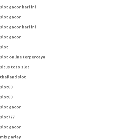
slot gacor hari ini
slot gacor
slot gacor hari ini
slot gacor
slot
slot online terpercaya
situs toto slot
thailand slot
slot88
slot88
slot gacor
slot777
slot gacor
mix parlay