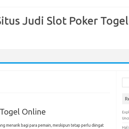
itus Judi Slot Poker Togel
Sea
for:
R
 Togel Online
Expl
Unc
ang menarik bagi para pemain, meskipun tetap perlu diingat
Hal 