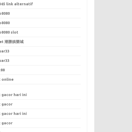
365 link alternatif
o8080
o8080
8080 slot
bet 潮勝娛樂城
uar33
uar33
t88
t online
t gacor hari ini
t gacor
t gacor hari ini
t gacor