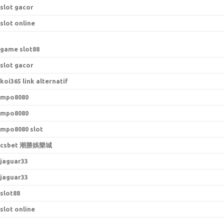
slot gacor
slot online
game slot88
slot gacor
koi365 link alternatif
mpo8080
mpo8080
mpo8080 slot
csbet 潮勝娛樂城
jaguar33
jaguar33
slot88
slot online