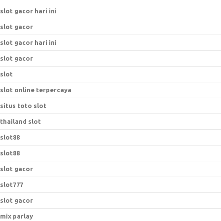
slot gacor hari ini
slot gacor
slot gacor hari ini
slot gacor
slot
slot online terpercaya
situs toto slot
thailand slot
slot88
slot88
slot gacor
slot777
slot gacor
mix parlay