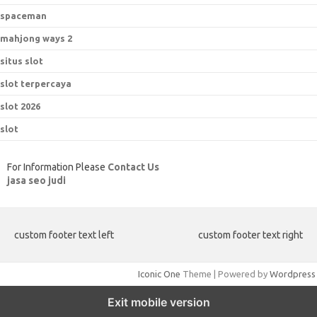
spaceman
mahjong ways 2
situs slot
slot terpercaya
slot 2026
slot
For Information Please
Contact Us
jasa seo judi
custom footer text left
custom footer text right
Iconic One
Theme | Powered by
Wordpress
Exit mobile version