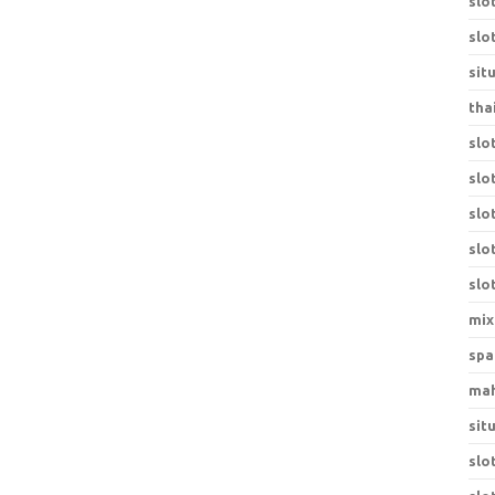
slo
slo
sit
tha
slo
slo
slo
slo
slo
mix
sp
mah
sit
slo