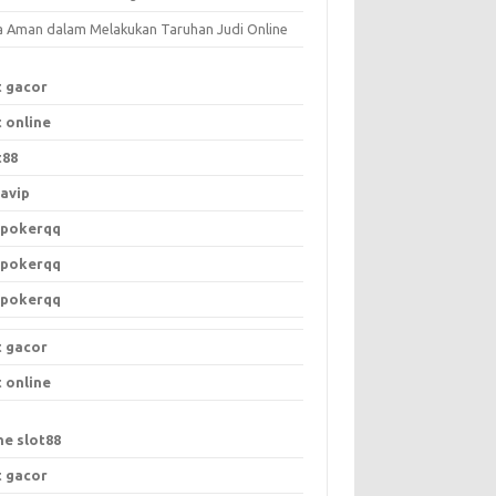
a Aman dalam Melakukan Taruhan Judi Online
t gacor
t online
t88
avip
bpokerqq
bpokerqq
bpokerqq
t gacor
t online
e slot88
t gacor