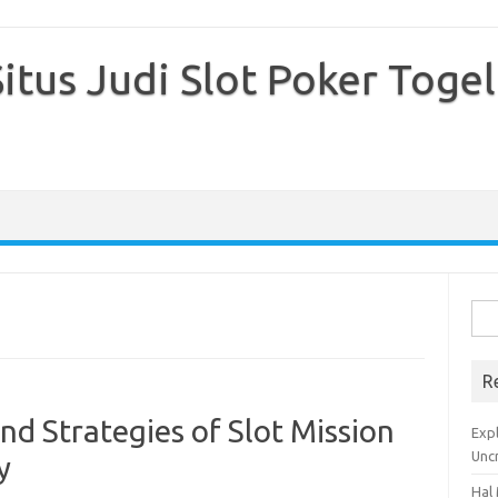
itus Judi Slot Poker Togel
Sea
for:
R
and Strategies of Slot Mission
Expl
Unc
y
Hal 