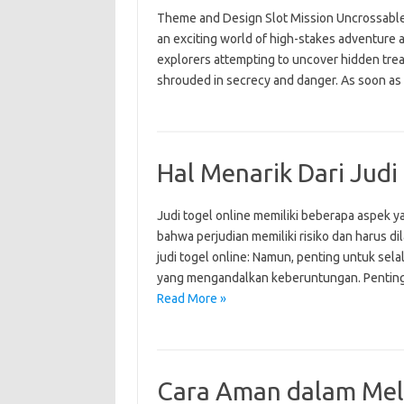
Theme and Design Slot Mission Uncrossable i
an exciting world of high-stakes adventure
explorers attempting to uncover hidden tre
shrouded in secrecy and danger. As soon as
Hal Menarik Dari Judi
Judi togel online memiliki beberapa aspek y
bahwa perjudian memiliki risiko dan harus di
judi togel online: Namun, penting untuk sel
yang mengandalkan keberuntungan. Pentin
Read More »
Cara Aman dalam Mel