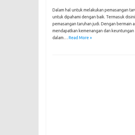
Dalam hal untuk melakukan pemasangan taruh
untuk dipahami dengan baik. Termasuk disini
pemasangan taruhan judi. Dengan bermain a
mendapatkan kemenangan dan keuntungan b
dalam…
Read More »