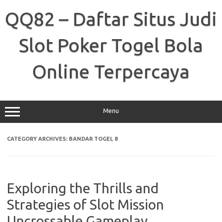
Skip
to
QQ82 – Daftar Situs Judi
content
Slot Poker Togel Bola
Online Terpercaya
Menu
CATEGORY ARCHIVES:
BANDAR TOGEL 8
Exploring the Thrills and
Strategies of Slot Mission
Uncrossable Gameplay