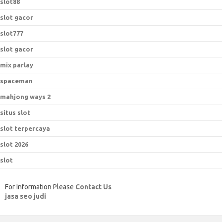
slot88
slot gacor
slot777
slot gacor
mix parlay
spaceman
mahjong ways 2
situs slot
slot terpercaya
slot 2026
slot
For Information Please
Contact Us
jasa seo judi