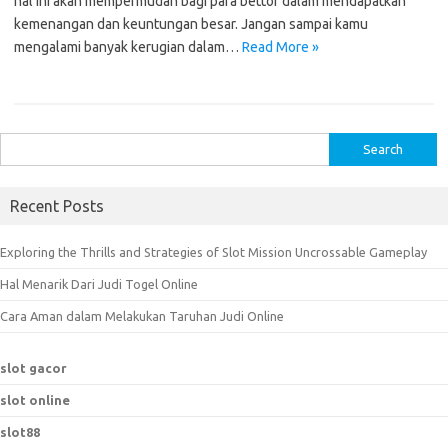
hal ini akan mempermudah bagi para bettor dalam mendapatkan
kemenangan dan keuntungan besar. Jangan sampai kamu
mengalami banyak kerugian dalam…
Read More »
S
e
a
Recent Posts
r
c
Exploring the Thrills and Strategies of Slot Mission Uncrossable Gameplay
h
Hal Menarik Dari Judi Togel Online
f
o
Cara Aman dalam Melakukan Taruhan Judi Online
r
:
slot gacor
slot online
slot88