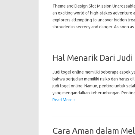
Theme and Design Slot Mission Uncrossable i
an exciting world of high-stakes adventure
explorers attempting to uncover hidden tre
shrouded in secrecy and danger. As soon as
Hal Menarik Dari Judi
Judi togel online memiliki beberapa aspek y
bahwa perjudian memiliki risiko dan harus di
judi togel online: Namun, penting untuk sel
yang mengandalkan keberuntungan. Pentin
Read More »
Cara Aman dalam Mel