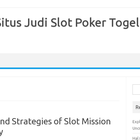
itus Judi Slot Poker Togel
Sea
for:
R
and Strategies of Slot Mission
Expl
Unc
y
Hal 