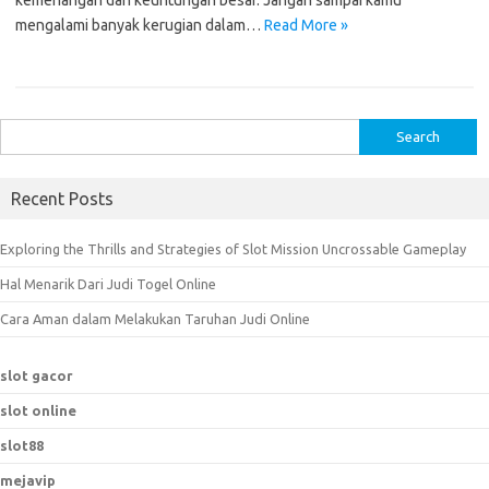
kemenangan dan keuntungan besar. Jangan sampai kamu
mengalami banyak kerugian dalam…
Read More »
S
e
a
Recent Posts
r
c
Exploring the Thrills and Strategies of Slot Mission Uncrossable Gameplay
h
Hal Menarik Dari Judi Togel Online
f
o
Cara Aman dalam Melakukan Taruhan Judi Online
r
:
slot gacor
slot online
slot88
mejavip