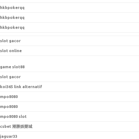
hkbpokerqq
hkbpokerqq
hkbpokerqq
slot gacor
slot online
game slot88
slot gacor
koi365 link alternatif
mpo8080
mpo8080
mpo8080 slot
csbet 潮勝娛樂城
jaguar33