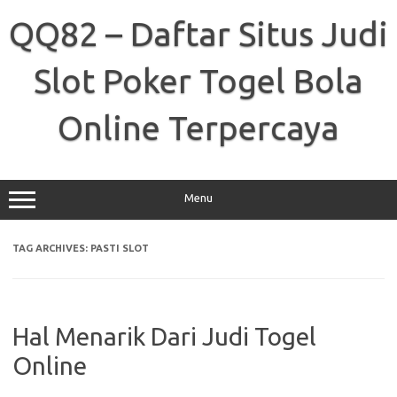
Skip
to
QQ82 – Daftar Situs Judi
content
Slot Poker Togel Bola
Online Terpercaya
Menu
TAG ARCHIVES:
PASTI SLOT
Hal Menarik Dari Judi Togel
Online