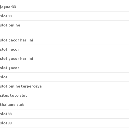
jaguar33
slot88
slot online
slot gacor hari ini
slot gacor
slot gacor hari ini
slot gacor
slot
slot online terpercaya
situs toto slot
thailand slot
slot88
slot88