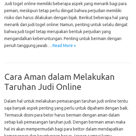
Judi togel online memiliki beberapa aspek yang menarik bagi para
pemain, meskipun tetap perlu diingat bahwa perjudian memiliki
risiko dan harus dilakukan dengan bijak. Berikut beberapa hal yang
menarik dari judi togel online: Namun, penting untuk selalu diingat
bahwa judi togel tetap merupakan bentuk perjudian yang
mengandalkan keberuntungan. Penting untuk bermain dengan
penuh tanggung jawab…
Read More »
Cara Aman dalam Melakukan
Taruhan Judi Online
Dalam hal untuk melakukan pemasangan taruhan judi online tentu
saja banyak aspek penting yang perlu untuk dipahami dengan baik.
Termasuk disini para betor harus bermain dengan aman dalam
setiap kali pemasangan taruhan judi. Dengan bermain aman maka
hal ini akan mempermudah bagi para bettor dalam mendapatkan