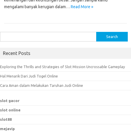
kemenangan dan keuntungan besar. Jangan sampai kamu
mengalami banyak kerugian dalam…
Read More »
S
e
a
Recent Posts
r
c
Exploring the Thrills and Strategies of Slot Mission Uncrossable Gameplay
h
Hal Menarik Dari Judi Togel Online
f
o
Cara Aman dalam Melakukan Taruhan Judi Online
r
:
slot gacor
slot online
slot88
mejavip