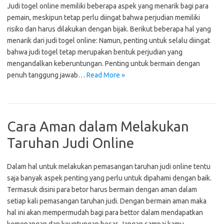
Judi togel online memiliki beberapa aspek yang menarik bagi para
pemain, meskipun tetap perlu diingat bahwa perjudian memiliki
risiko dan harus dilakukan dengan bijak. Berikut beberapa hal yang
menarik dari judi togel online: Namun, penting untuk selalu diingat
bahwa judi togel tetap merupakan bentuk perjudian yang
mengandalkan keberuntungan. Penting untuk bermain dengan
penuh tanggung jawab…
Read More »
Cara Aman dalam Melakukan
Taruhan Judi Online
Dalam hal untuk melakukan pemasangan taruhan judi online tentu
saja banyak aspek penting yang perlu untuk dipahami dengan baik.
Termasuk disini para betor harus bermain dengan aman dalam
setiap kali pemasangan taruhan judi. Dengan bermain aman maka
hal ini akan mempermudah bagi para bettor dalam mendapatkan