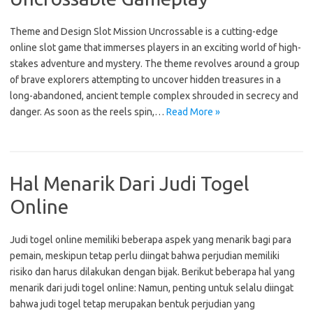
Theme and Design Slot Mission Uncrossable is a cutting-edge
online slot game that immerses players in an exciting world of high-
stakes adventure and mystery. The theme revolves around a group
of brave explorers attempting to uncover hidden treasures in a
long-abandoned, ancient temple complex shrouded in secrecy and
danger. As soon as the reels spin,…
Read More »
Hal Menarik Dari Judi Togel
Online
Judi togel online memiliki beberapa aspek yang menarik bagi para
pemain, meskipun tetap perlu diingat bahwa perjudian memiliki
risiko dan harus dilakukan dengan bijak. Berikut beberapa hal yang
menarik dari judi togel online: Namun, penting untuk selalu diingat
bahwa judi togel tetap merupakan bentuk perjudian yang