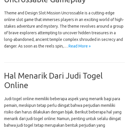
Theme and Design Slot Mission Uncrossable is a cutting-edge
online slot game that immerses players in an exciting world of high-
stakes adventure and mystery. The theme revolves around a group
of brave explorers attempting to uncover hidden treasures in a
long-abandoned, ancient temple complex shrouded in secrecy and
danger. As soon as the reels spin,…
Read More »
Hal Menarik Dari Judi Togel
Online
Judi togel online memiliki beberapa aspek yang menarik bagi para
pemain, meskipun tetap perlu diingat bahwa perjudian memiliki
risiko dan harus dilakukan dengan bijak. Berikut beberapa hal yang
menarik dari judi togel online: Namun, penting untuk selalu diingat
bahwa judi togel tetap merupakan bentuk perjudian yang