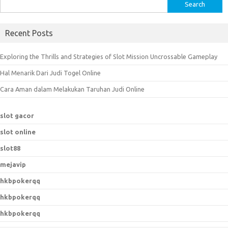
S
e
a
Recent Posts
r
c
Exploring the Thrills and Strategies of Slot Mission Uncrossable Gameplay
h
Hal Menarik Dari Judi Togel Online
f
o
Cara Aman dalam Melakukan Taruhan Judi Online
r
:
slot gacor
slot online
slot88
mejavip
hkbpokerqq
hkbpokerqq
hkbpokerqq