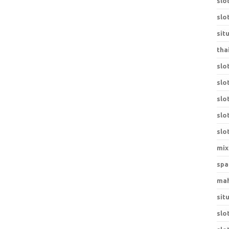
slo
slo
sit
tha
slo
slo
slo
slo
slo
mix
sp
mah
sit
slo