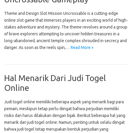
Theme and Design Slot Mission Uncrossable is a cutting-edge
online slot game that immerses players in an exciting world of high-
stakes adventure and mystery. The theme revolves around a group
of brave explorers attempting to uncover hidden treasures in a
long-abandoned, ancient temple complex shrouded in secrecy and
danger. As soon as the reels spin,…
Read More »
Hal Menarik Dari Judi Togel
Online
Judi togel online memiliki beberapa aspek yang menarik bagi para
pemain, meskipun tetap perlu diingat bahwa perjudian memiliki
risiko dan harus dilakukan dengan bijak. Berikut beberapa hal yang
menarik dari judi togel online: Namun, penting untuk selalu diingat
bahwa judi togel tetap merupakan bentuk perjudian yang