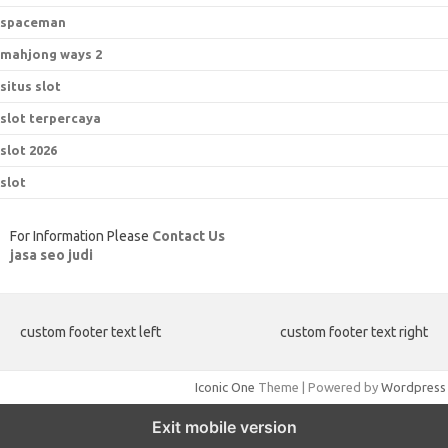
spaceman
mahjong ways 2
situs slot
slot terpercaya
slot 2026
slot
For Information Please
Contact Us
jasa seo judi
custom footer text left
custom footer text right
Iconic One
Theme | Powered by
Wordpress
Exit mobile version