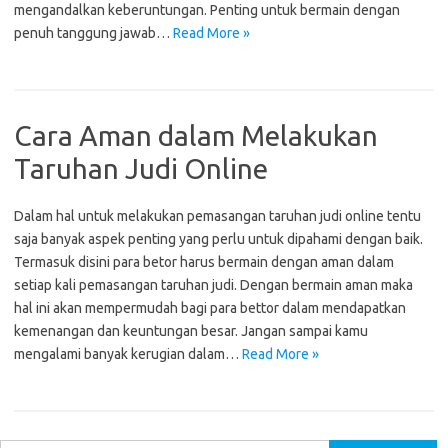
mengandalkan keberuntungan. Penting untuk bermain dengan
penuh tanggung jawab…
Read More »
Cara Aman dalam Melakukan
Taruhan Judi Online
Dalam hal untuk melakukan pemasangan taruhan judi online tentu
saja banyak aspek penting yang perlu untuk dipahami dengan baik.
Termasuk disini para betor harus bermain dengan aman dalam
setiap kali pemasangan taruhan judi. Dengan bermain aman maka
hal ini akan mempermudah bagi para bettor dalam mendapatkan
kemenangan dan keuntungan besar. Jangan sampai kamu
mengalami banyak kerugian dalam…
Read More »