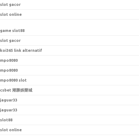
slot gacor
slot online
game slot88
slot gacor
koi365 link alternatif
mpo8080
mpo8080
mpo8080 slot
csbet 潮勝娛樂城
jaguar33
jaguar33
slot88
slot online