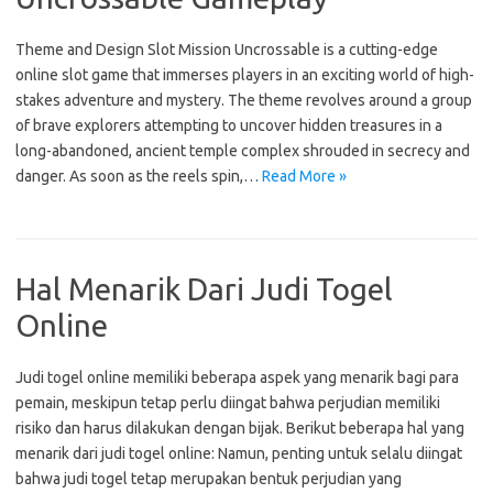
Theme and Design Slot Mission Uncrossable is a cutting-edge
online slot game that immerses players in an exciting world of high-
stakes adventure and mystery. The theme revolves around a group
of brave explorers attempting to uncover hidden treasures in a
long-abandoned, ancient temple complex shrouded in secrecy and
danger. As soon as the reels spin,…
Read More »
Hal Menarik Dari Judi Togel
Online
Judi togel online memiliki beberapa aspek yang menarik bagi para
pemain, meskipun tetap perlu diingat bahwa perjudian memiliki
risiko dan harus dilakukan dengan bijak. Berikut beberapa hal yang
menarik dari judi togel online: Namun, penting untuk selalu diingat
bahwa judi togel tetap merupakan bentuk perjudian yang