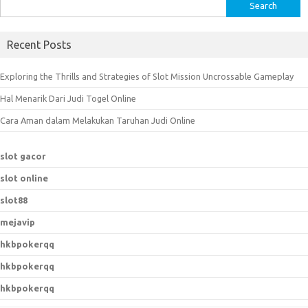
S
e
a
Recent Posts
r
c
Exploring the Thrills and Strategies of Slot Mission Uncrossable Gameplay
h
Hal Menarik Dari Judi Togel Online
f
o
Cara Aman dalam Melakukan Taruhan Judi Online
r
:
slot gacor
slot online
slot88
mejavip
hkbpokerqq
hkbpokerqq
hkbpokerqq