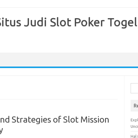
itus Judi Slot Poker Togel
Sea
for:
R
and Strategies of Slot Mission
Expl
Unc
y
Hal 