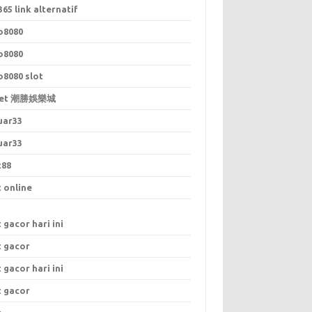
365 link alternatif
o8080
o8080
8080 slot
bet 潮勝娛樂城
uar33
uar33
t88
t online
t gacor hari ini
t gacor
t gacor hari ini
t gacor