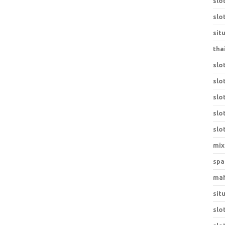
slo
slo
sit
tha
slo
slo
slo
slo
slo
mix
sp
mah
sit
slo