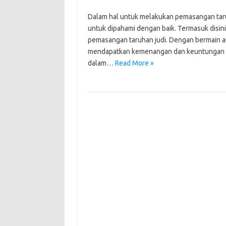
Dalam hal untuk melakukan pemasangan taruh
untuk dipahami dengan baik. Termasuk disini
pemasangan taruhan judi. Dengan bermain a
mendapatkan kemenangan dan keuntungan b
dalam…
Read More »