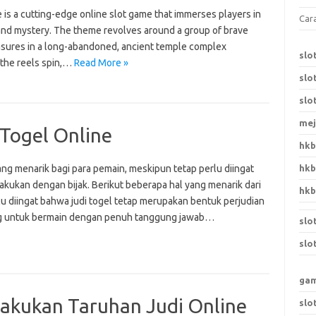
s a cutting-edge online slot game that immerses players in
Car
 and mystery. The theme revolves around a group of brave
asures in a long-abandoned, ancient temple complex
slo
 the reels spin,…
Read More »
slo
slo
mej
 Togel Online
hk
ang menarik bagi para pemain, meskipun tetap perlu diingat
hk
lakukan dengan bijak. Berikut beberapa hal yang menarik dari
hk
alu diingat bahwa judi togel tetap merupakan bentuk perjudian
g untuk bermain dengan penuh tanggung jawab…
slo
slo
gam
akukan Taruhan Judi Online
slo