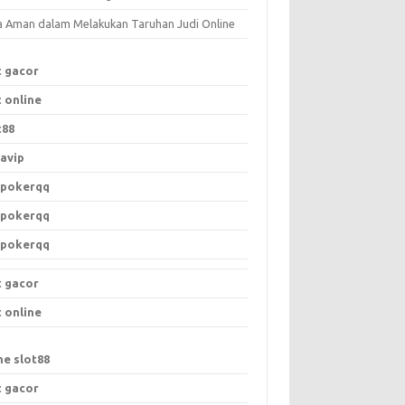
a Aman dalam Melakukan Taruhan Judi Online
t gacor
t online
t88
avip
bpokerqq
bpokerqq
bpokerqq
t gacor
t online
e slot88
t gacor