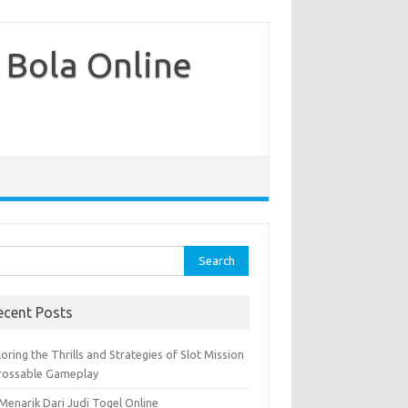
 Bola Online
rch
ecent Posts
oring the Thrills and Strategies of Slot Mission
rossable Gameplay
Menarik Dari Judi Togel Online