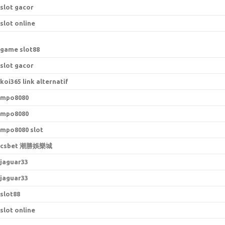
slot gacor
slot online
game slot88
slot gacor
koi365 link alternatif
mpo8080
mpo8080
mpo8080 slot
csbet 潮勝娛樂城
jaguar33
jaguar33
slot88
slot online