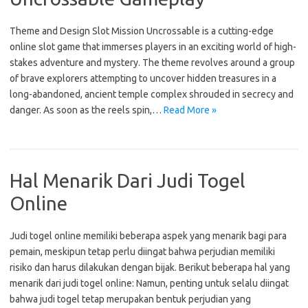
Theme and Design Slot Mission Uncrossable is a cutting-edge
online slot game that immerses players in an exciting world of high-
stakes adventure and mystery. The theme revolves around a group
of brave explorers attempting to uncover hidden treasures in a
long-abandoned, ancient temple complex shrouded in secrecy and
danger. As soon as the reels spin,…
Read More »
Hal Menarik Dari Judi Togel
Online
Judi togel online memiliki beberapa aspek yang menarik bagi para
pemain, meskipun tetap perlu diingat bahwa perjudian memiliki
risiko dan harus dilakukan dengan bijak. Berikut beberapa hal yang
menarik dari judi togel online: Namun, penting untuk selalu diingat
bahwa judi togel tetap merupakan bentuk perjudian yang