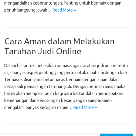
mengandalkan keberuntungan. Penting untuk bermain dengan
penuh tanggung jawab…
Read More »
Cara Aman dalam Melakukan
Taruhan Judi Online
Dalam hal untuk melakukan pemasangan taruhan judi online tentu
saja banyak aspek penting yang perlu untuk dipahami dengan baik.
Termasuk disini para betor harus bermain dengan aman dalam
setiap kali pemasangan taruhan judi. Dengan bermain aman maka
hal ini akan mempermudah bagi para bettor dalam mendapatkan
kemenangan dan keuntungan besar. Jangan sampai kamu
mengalami banyak kerugian dalam…
Read More »