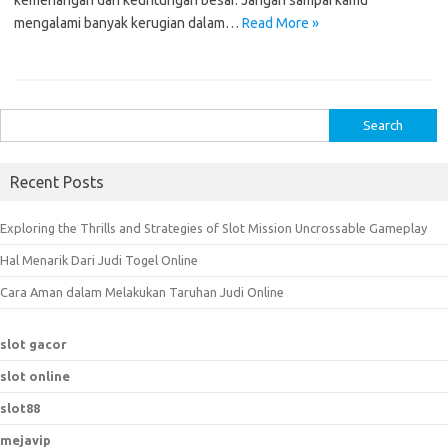
kemenangan dan keuntungan besar. Jangan sampai kamu
mengalami banyak kerugian dalam…
Read More »
S
e
a
Recent Posts
r
c
Exploring the Thrills and Strategies of Slot Mission Uncrossable Gameplay
h
Hal Menarik Dari Judi Togel Online
f
o
Cara Aman dalam Melakukan Taruhan Judi Online
r
:
slot gacor
slot online
slot88
mejavip