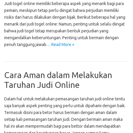
Judi togel online memiliki beberapa aspek yang menarik bagi para
pemain, meskipun tetap perlu diingat bahwa perjudian memiliki
risiko dan harus dilakukan dengan bijak. Berikut beberapa hal yang
menarik dari judi togel online: Namun, penting untuk selalu diingat
bahwa judi togel tetap merupakan bentuk perjudian yang
mengandalkan keberuntungan. Penting untuk bermain dengan
penuh tanggung jawab…
Read More »
Cara Aman dalam Melakukan
Taruhan Judi Online
Dalam hal untuk melakukan pemasangan taruhan judi online tentu
saja banyak aspek penting yang perlu untuk dipahami dengan baik.
Termasuk disini para betor harus bermain dengan aman dalam
setiap kali pemasangan taruhan judi. Dengan bermain aman maka
hal ini akan mempermudah bagi para bettor dalam mendapatkan