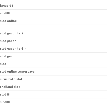
jaguar33
slot88
slot online
slot gacor hari ini
slot gacor
slot gacor hari ini
slot gacor
slot
slot online terpercaya
situs toto slot
thailand slot
slot88
slot88