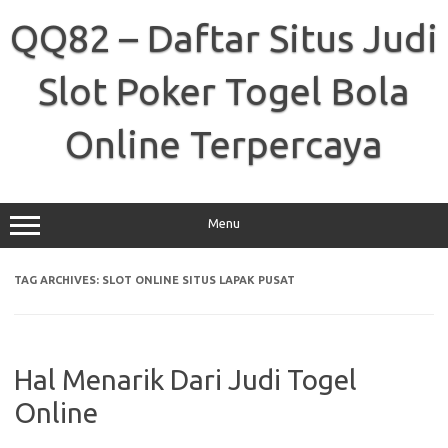
Skip
to
QQ82 – Daftar Situs Judi
content
Slot Poker Togel Bola
Online Terpercaya
Menu
TAG ARCHIVES:
SLOT ONLINE SITUS LAPAK PUSAT
Hal Menarik Dari Judi Togel
Online