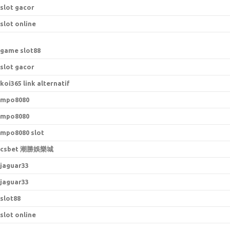
slot gacor
slot online
game slot88
slot gacor
koi365 link alternatif
mpo8080
mpo8080
mpo8080 slot
csbet 潮勝娛樂城
jaguar33
jaguar33
slot88
slot online