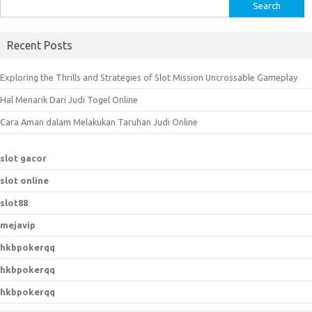
S
e
a
Recent Posts
r
c
Exploring the Thrills and Strategies of Slot Mission Uncrossable Gameplay
h
Hal Menarik Dari Judi Togel Online
f
o
Cara Aman dalam Melakukan Taruhan Judi Online
r
:
slot gacor
slot online
slot88
mejavip
hkbpokerqq
hkbpokerqq
hkbpokerqq