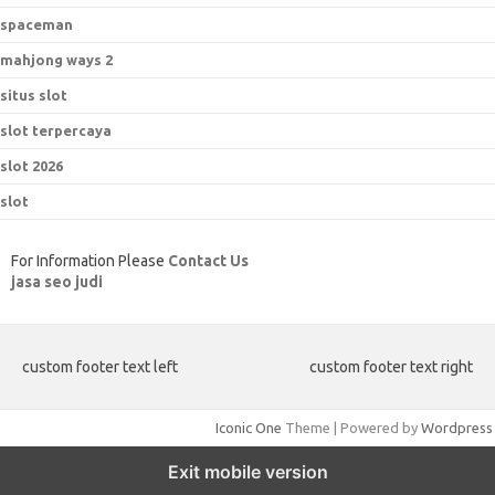
spaceman
mahjong ways 2
situs slot
slot terpercaya
slot 2026
slot
For Information Please
Contact Us
jasa seo judi
custom footer text left
custom footer text right
Iconic One
Theme | Powered by
Wordpress
Exit mobile version