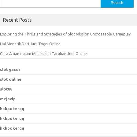
S
e
a
Recent Posts
r
c
Exploring the Thrills and Strategies of Slot Mission Uncrossable Gameplay
h
Hal Menarik Dari Judi Togel Online
f
o
Cara Aman dalam Melakukan Taruhan Judi Online
r
:
slot gacor
slot online
slot88
mejavip
hkbpokerqq
hkbpokerqq
hkbpokerqq