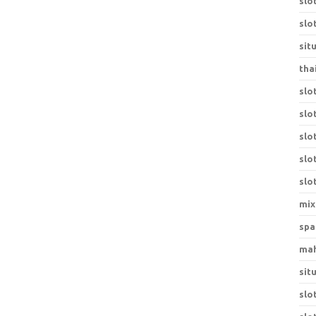
slo
slo
sit
tha
slo
slo
slo
slo
slo
mix
sp
mah
sit
slo