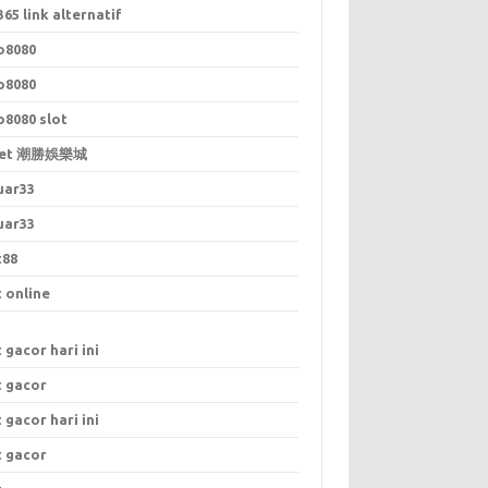
365 link alternatif
o8080
o8080
8080 slot
bet 潮勝娛樂城
uar33
uar33
t88
t online
t gacor hari ini
t gacor
t gacor hari ini
t gacor